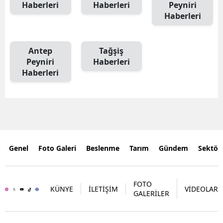
Haberleri
Haberleri
Peyniri
Haberleri
Antep
Tağşiş
Peyniri
Haberleri
Haberleri
Genel
Foto Galeri
Beslenme
Tarım
Gündem
Sektör
FOTO
KÜNYE
İLETİŞİM
VİDEOLAR
GALERİLER