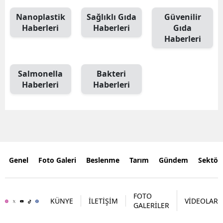
Nanoplastik
Sağlıklı Gıda
Güvenilir
Haberleri
Haberleri
Gıda
Haberleri
Salmonella
Bakteri
Haberleri
Haberleri
Genel
Foto Galeri
Beslenme
Tarım
Gündem
Sektör
FOTO
KÜNYE
İLETİŞİM
VİDEOLAR
GALERİLER