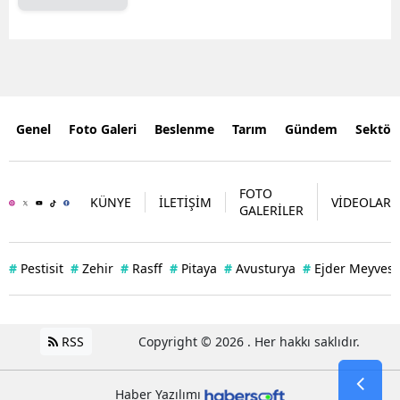
Genel
Foto Galeri
Beslenme
Tarım
Gündem
Sektör
FOTO
KÜNYE
İLETİŞİM
VİDEOLAR
GALERİLER
#
Pestisit
#
Zehir
#
Rasff
#
Pitaya
#
Avusturya
#
Ejder Meyvesi
RSS
Copyright © 2026 . Her hakkı saklıdır.
Haber Yazılımı