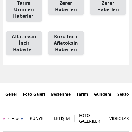
Tarım
Zarar
Zarar
Ürünleri
Haberleri
Haberleri
Haberleri
Aflatoksin
Kuru İncir
İncir
Aflatoksin
Haberleri
Haberleri
Genel
Foto Galeri
Beslenme
Tarım
Gündem
Sektör
FOTO
KÜNYE
İLETİŞİM
VİDEOLAR
GALERİLER