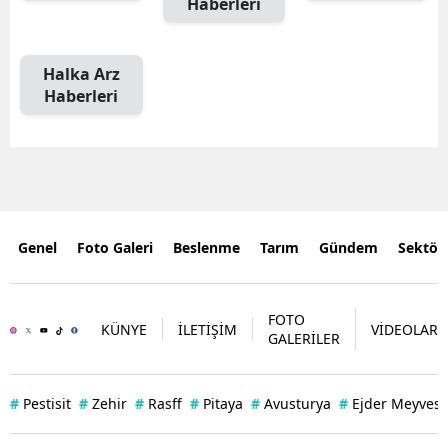
Haberleri
Halka Arz
Haberleri
Genel
Foto Galeri
Beslenme
Tarım
Gündem
Sektör
FOTO
KÜNYE
İLETİŞİM
VİDEOLAR
GALERİLER
#
Pestisit
#
Zehir
#
Rasff
#
Pitaya
#
Avusturya
#
Ejder Meyvesi