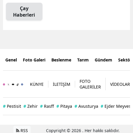
Çay
Haberleri
Genel
Foto Galeri
Beslenme
Tarım
Gündem
Sektör
FOTO
KÜNYE
İLETİŞİM
VİDEOLAR
GALERİLER
#
Pestisit
#
Zehir
#
Rasff
#
Pitaya
#
Avusturya
#
Ejder Meyvesi
RSS
Copyright © 2026 . Her hakkı saklıdır.