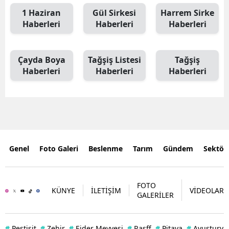
1 Haziran
Gül Sirkesi
Harrem Sirke
Haberleri
Haberleri
Haberleri
Çayda Boya
Tağşiş Listesi
Tağşiş
Haberleri
Haberleri
Haberleri
Genel
Foto Galeri
Beslenme
Tarım
Gündem
Sektör
FOTO
KÜNYE
İLETİŞİM
VİDEOLAR
GALERİLER
#
Pestisit
#
Zehir
#
Ejder Meyvesi
#
Rasff
#
Pitaya
#
Avusturya