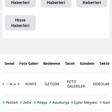
Haberleri
Haberleri
Haberleri
Hisse
Haberleri
Genel
Foto Galeri
Beslenme
Tarım
Gündem
Sektör
FOTO
KÜNYE
İLETİŞİM
VİDEOLAR
GALERİLER
#
Pestisit
#
Zehir
#
Pitaya
#
Avusturya
#
Ejder Meyvesi
#
Rasff