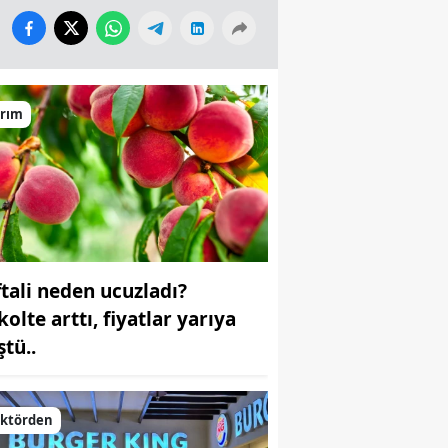
arım
ftali neden ucuzladı?
olte arttı, fiyatlar yarıya
ştü..
ektörden