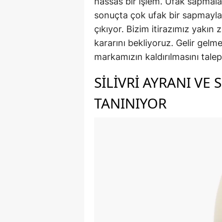
hassas bir işlem. Ufak sapmala
sonuçta çok ufak bir sapmayla 
çıkıyor. Bizim itirazımız yakı
kararını bekliyoruz. Gelir gelm
markamızın kaldırılmasını tale
SILIVRI AYRANI VE 
TANINIYOR