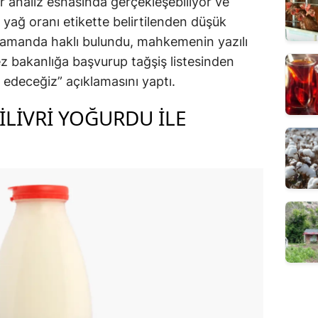
r analiz esnasında gerçekleşebiliyor ve
yağ oranı etikette belirtilenden düşük
n zamanda haklı bulundu, mahkemenin yazılı
ez bakanlığa başvurup tağşiş listesinden
p edeceğiz” açıklamasını yaptı.
SILIVRI YOĞURDU ILE