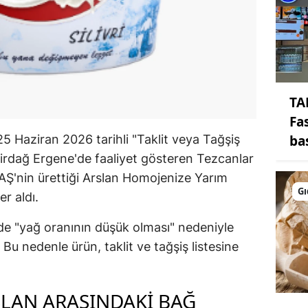
TA
Fa
ba
5 Haziran 2026 tarihli "Taklit veya Tağşiş
ekirdağ Ergene'de faaliyet gösteren Tezcanlar
 AŞ'nin ürettiği Arslan Homojenize Yarım
Gı
r aldı.
de "yağ oranının düşük olması" nedeniyle
. Bu nedenle ürün, taklit ve tağşiş listesine
SLAN ARASINDAKI BAĞ