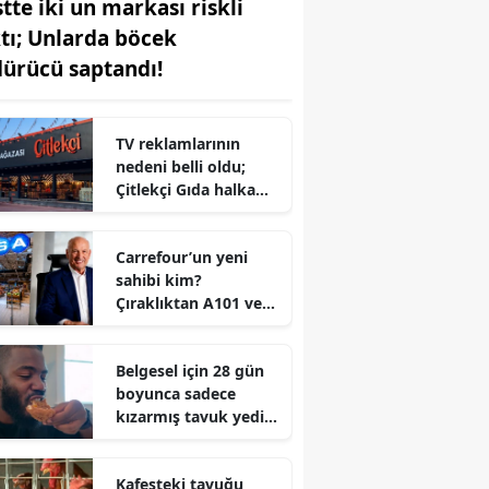
stte iki un markası riskli
ktı; Unlarda böcek
dürücü saptandı!
TV reklamlarının
nedeni belli oldu;
Çitlekçi Gıda halka
arz oluyor
Carrefour’un yeni
sahibi kim?
Çıraklıktan A101 ve
CarrefourSA’ya
uzanan Turgut
Belgesel için 28 gün
Aydın’ın hikâyesi
boyunca sadece
kızarmış tavuk yedi!
Sonuç onu bile
şaşırttı
Kafesteki tavuğu