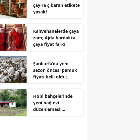
çayıra çıkaran etikete
yasak!
Kahvehanelerde çaya
zam; Ajda bardakta
çaya fiyat farkı
Şanlıurfa’da yeni
sezon öncesi pamuk
fiyatı belli oldu;
'Beyaz altın' 85 TL'yi
gördü
Hobi bahçelerinde
yeni bağ evi
düzenlemesi:
Bakanlık arazi şartını
değiştirdi