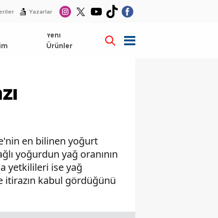
riler
Yazarlar
l
Yeni
im
Ürünler
azı
e'nin en bilinen yoğurt
yağlı yoğurdun yağ oranının
 yetkilileri ise yağ
ve itirazın kabul gördüğünü