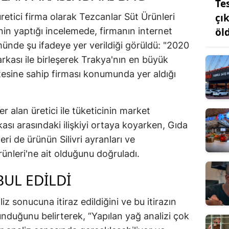
Te
çı
üretici firma olarak Tezcanlar Süt Ürünleri
öl
nin yaptığı incelemede, firmanın internet
ünde şu ifadeye yer verildiği görüldü: "2020
rkası ile birleşerek Trakya'nın en büyük
esine sahip firması konumunda yer aldığı
er alan üretici ile tüketicinin market
ası arasındaki ilişkiyi ortaya koyarken, Gıda
leri de ürünün Silivri ayranları ve
rünleri'ne ait olduğunu doğruladı.
BUL EDİLDİ
liz sonucuna itiraz edildiğini ve bu itirazın
nduğunu belirterek, “Yapılan yağ analizi çok