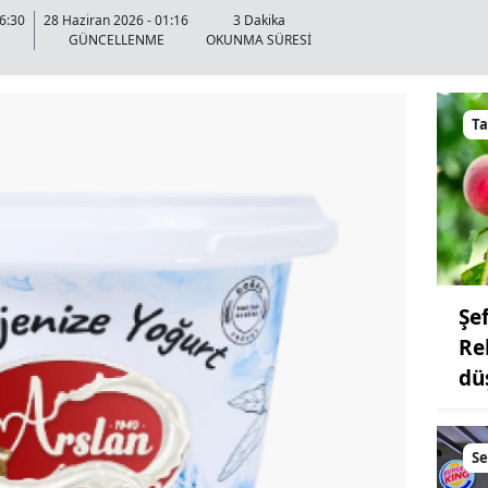
6:30
28 Haziran 2026 - 01:16
3 Dakika
GÜNCELLENME
OKUNMA SÜRESİ
T
Şe
Rek
dü
S