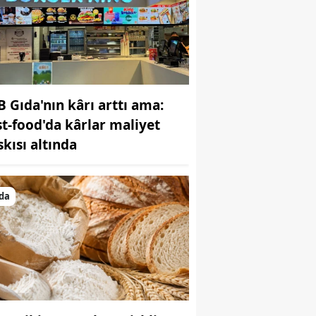
B Gıda'nın kârı arttı ama:
st-food'da kârlar maliyet
skısı altında
da